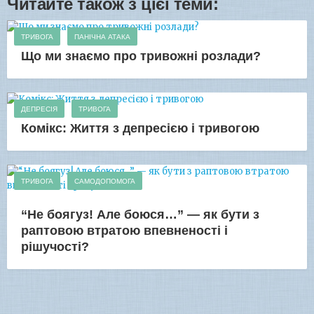
Читайте також з цієї теми:
ТРИВОГА
ПАНІЧНА АТАКА
Що ми знаємо про тривожні розлади?
ДЕПРЕСІЯ
ТРИВОГА
Комікс: Життя з депресією і тривогою
ТРИВОГА
САМОДОПОМОГА
“Не боягуз! Але боюся…” — як бути з
раптовою втратою впевненості і
рішучості?