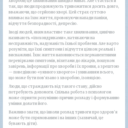
хвороби) це хвилювання швидко минає. Але стається й
так, що люди продовжують тривожитися досить довго,
вважаючи, що серйозно хворі. Цей страх суттєво
впливає на їхнє життя, провокуючи напади паніки,
відчуття безпорадності, депресію.
Іноді людей, яким властиве таке хвилювання, цинічно
називають «іпохондриками», натякаючи на
несправжність, надуманість їхньої проблеми. Але варто
розуміти, що їхні симптоми і відчуття цілком реальні і
виснажливі. Їхнє життя наповнюється перманентними
перевірками симптомів, візитами до лікарів, пошуком
завірень, інформації про хвороби і їх прояви, а зрештою
— поведінкою «уявного хворого» і униканням всього,
що може бути пов'язано з хворобою, ізоляцією.
Люди, що страждають від такого стану, дійсно
потребують допомоги. Спільна робота з психологом
може сприяти розумінню причин розладу і формуванню
уміння долати його.
Важливо знати, що інколи розлад тривоги про здоров'я
може бути спрямованим і на інших (зазвичай, це
бувають діти).