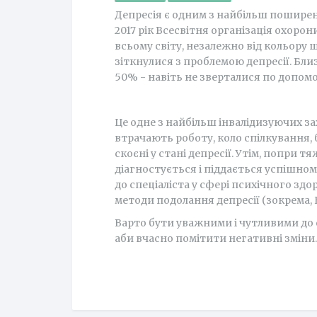
Депресія є одним з найбільш поширени
2017 рік Всесвітня організація охорон
всьому світу, незалежно від кольору 
зіткнулися з проблемою депресії. Бли
50% - навіть не зверталися по допомо
Це одне з найбільш інвалідизуючих з
втрачають роботу, коло спілкування,
скоєні у стані депресії. Утім, попри 
діагностується і піддається успішно
до спеціаліста у сфері психічного зд
методи подолання депресії (зокрема,
Варто бути уважними і чутливими до с
аби вчасно помітити негативні зміни.