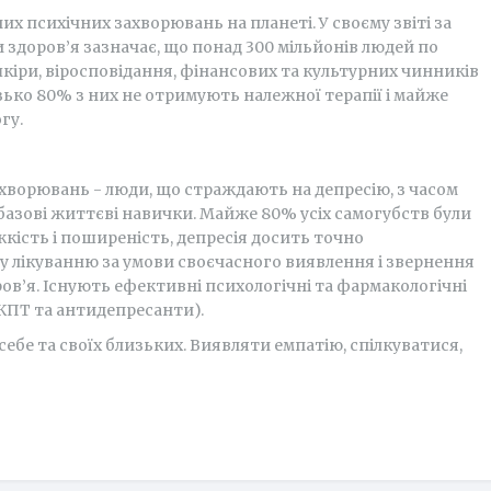
х психічних захворювань на планеті. У своєму звіті за
и здоров’я зазначає, що понад 300 мільйонів людей по
шкіри, віросповідання, фінансових та культурних чинників
зько 80% з них не отримують належної терапії і майже
гу.
ахворювань - люди, що страждають на депресію, з часом
 базові життєві навички. Майже 80% усіх самогубств були
тяжкість і поширеність, депресія досить точно
му лікуванню за умови своєчасного виявлення і звернення
оров’я. Існують ефективні психологічні та фармакологічні
 КПТ та антидепресанти).
ебе та своїх близьких. Виявляти емпатію, спілкуватися,